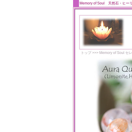
Memory of Soul 天
トップ
>>>
Memory of Soul