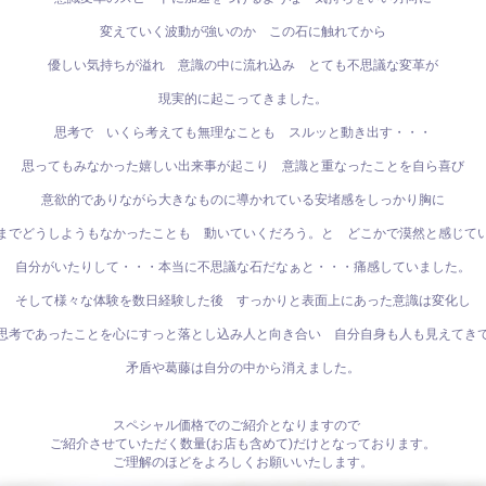
変えていく波動が強いのか この石に触れてから
優しい気持ちが溢れ 意識の中に流れ込み とても不思議な変革が
現実的に起こってきました。
思考で いくら考えても無理なことも スルッと動き出す・・・
思ってもみなかった嬉しい出来事が起こり 意識と重なったことを自ら喜び
意欲的でありながら大きなものに導かれている安堵感をしっかり胸に
までどうしようもなかったことも 動いていくだろう。と どこかで漠然と感じて
自分がいたりして・・・本当に不思議な石だなぁと・・・痛感していました。
そして様々な体験を数日経験した後 すっかりと表面上にあった意識は変化し
思考であったことを心にすっと落とし込み人と向き合い 自分自身も人も見えてき
矛盾や葛藤は自分の中から消えました。
スペシャル価格でのご紹介となりますので
ご紹介させていただく数量(お店も含めて)だけとなっております。
ご理解のほどをよろしくお願いいたします。