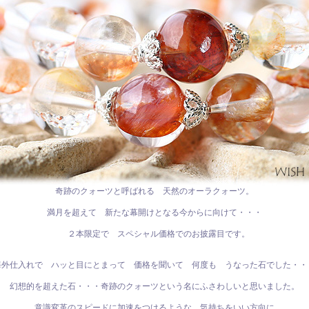
奇跡のクォーツと呼ばれる 天然のオーラクォーツ。
満月を超えて 新たな幕開けとなる今からに向けて・・・
２本限定で スペシャル価格でのお披露目です。
海外仕入れで ハッと目にとまって 価格を聞いて 何度も うなった石でした・・
幻想的を超えた石・・・奇跡のクォーツという名にふさわしいと思いました。
意識変革のスピードに加速をつけるような 気持ちをいい方向に