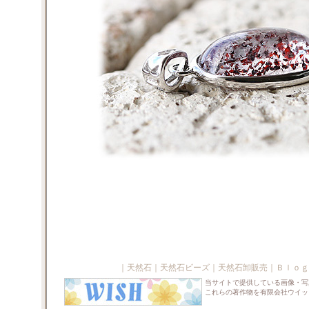
｜
天然石
｜
天然石ビーズ
｜
天然石卸販売
｜
Ｂｌｏｇ
当サイトで提供している画像・写
これらの著作物を有限会社ウイッ