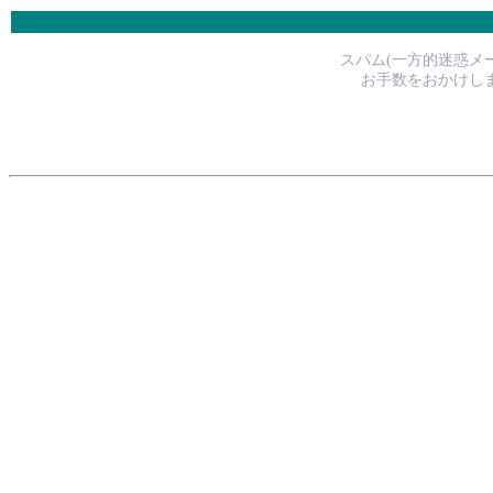
スパム(一方的迷惑メー
お手数をおかけしま