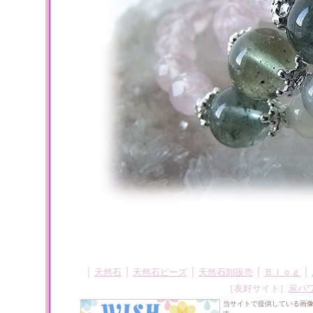
｜
｜
｜
｜
｜
天然石
天然石ビーズ
天然石卸販売
Ｂｌｏｇ
［友好サイト］
炭パ
当サイトで提供している画