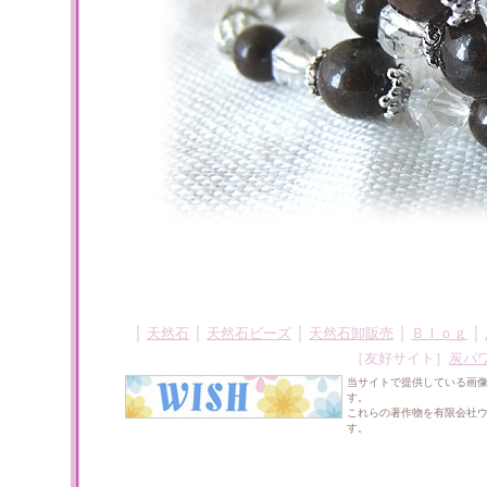
｜
｜
｜
｜
｜
天然石
天然石ビーズ
天然石卸販売
Ｂｌｏｇ
［友好サイト］
炭パ
当サイトで提供している画
す。
これらの著作物を有限会社
す。