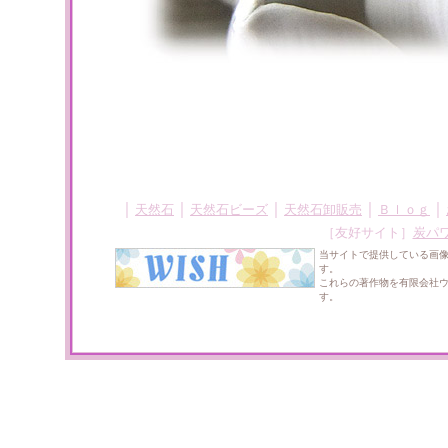
｜
｜
｜
｜
｜
天然石
天然石ビーズ
天然石卸販売
Ｂｌｏｇ
［友好サイト］
炭パ
当サイトで提供している画
す。
これらの著作物を有限会社
す。