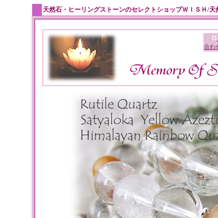
天然石・ヒーリングストーンのセレクトショップＷＩＳＨ/天
合わ