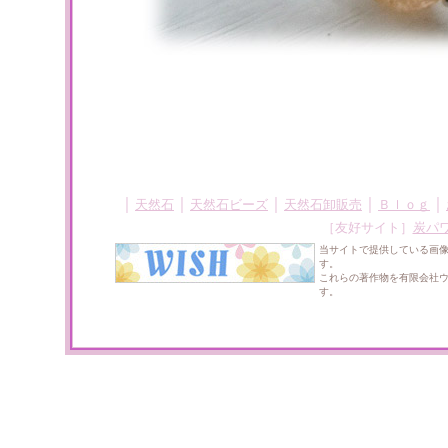
｜
｜
｜
｜
｜
天然石
天然石ビーズ
天然石卸販売
Ｂｌｏｇ
［友好サイト］
炭パ
当サイトで提供している画
す。
これらの著作物を有限会社
す。