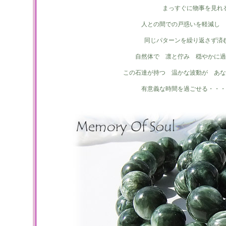
まっすぐに物事を見れ
人との間での戸惑いを軽減し 
同じパターンを繰り返さず済
自然体で 凛と佇み 穏やかに過
この石達が持つ 温かな波動が あな
有意義な時間を過ごせる・・・