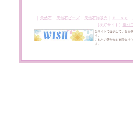
｜
｜
｜
｜
｜
天然石
天然石ビーズ
天然石卸販売
Ｂｌｏｇ
［友好サイト］
炭パ
当サイトで提供している画
す。
これらの著作物を有限会社
す。