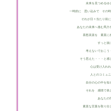
未来を見つめるゆ
一時的に 思い込みで その時
それが日々当たり前に
あなたの未来へ進む馬力
喜怒哀楽を 素直に
すっと抜
考えないでおこう
そう思えた・・・と感
心は受け入れれ
人とのコミュニ
自分の心の中を知
それを 感情で表
あなたの
素直な言葉を取り出