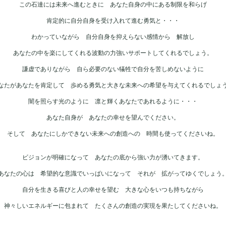
この石達には未来へ進むときに あなた自身の中にある制限を和らげ
肯定的に自分自身を受け入れて進む勇気と・・・
わかっていながら 自分自身を抑えらない感情から 解放し
あなたの中を楽にしてくれる波動の力強いサポートしてくれるでしょう。
謙虚でありながら 自ら必要のない犠牲で自分を苦しめないように
なたがあなたを肯定して 歩める勇気と大きな未来への希望を与えてくれるでしょ
闇を照らす光のように 凛と輝くあなたであれるように・・・
あなた自身が あなたの幸せを望んでください。
そして あなたにしかできない未来への創造への 時間も使ってくださいね。
ビジョンが明確になって あなたの底から強い力が湧いてきます。
あなたの心は 希望的な意識でいっぱいになって それが 拡がってゆくでしょう
自分を生きる喜びと人の幸せを望む 大きな心をいつも持ちながら
神々しいエネルギーに包まれて たくさんの創造の実現を果たしてくださいね。