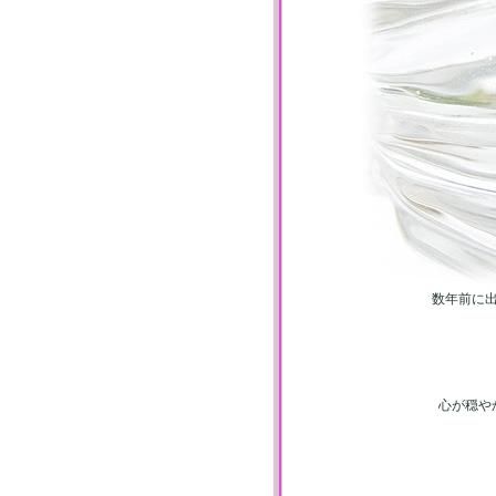
数年前に
心が穏や