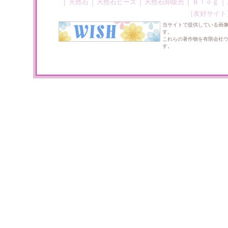
｜
｜
｜
｜
｜
天然石
天然石ビーズ
天然石卸販売
Ｂｌｏｇ
［友好サイト
当サイトで提供している画
す。
これらの著作物を有限会社
す。