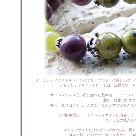
アトランティサイトをメインにオリーブカラーの美しいサー
アトランティサイトという石は 流通名で サ
サーペンティンとい石に触れた数年前 ニュージェ
数年 鑑別に出すま
時々 取り出しては この石 なんかすごく好きな
その数年後に アトランティサイトに出会って
という心の呟きが
スティヒサイトだけのビーズが出たら 絶対
海外に新しい石との出逢いを求めて 出