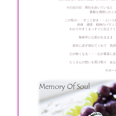
その次の日 商社を歩いていると 
素敵な偶然にわく
この私の・・すごく好き・・という
肉体 感情 精神のバラン
わかりやすくまっすぐに伝えてく
無条件に心惹かれるまま 
節目に必ず現れてくれて 気持
心が軽くなる・・・心が素直に反
たくさんの想いを受け取り あな
サポー