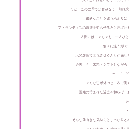
人の想いは思いとして受け取
ただ この世界では容赦なく 無抵抗
世俗的なことを嫌うあまりに
アトランティスの叡智を知らせる石と呼ばれ
人間には そもそも 一人ひと
個々に違う形で
人の影響で開花させる人も存在し
過去 今 未来へシフトしながら
そして ど
そんな思考外のところで働
困難に苛まれた過去を和らげ 
過
・・
そんな前向きな気持ちとしっかりと