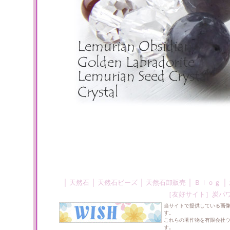
｜
｜
｜
｜
｜
天然石
天然石ビーズ
天然石卸販売
Ｂｌｏｇ
［友好サイト］
炭パ
当サイトで提供している画
す。
これらの著作物を有限会社
す。