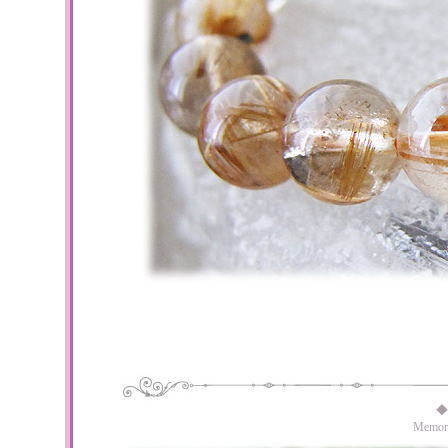
◆
Memo