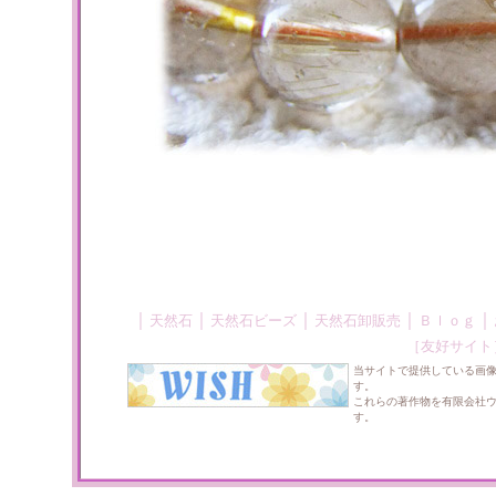
｜
｜
｜
｜
｜
天然石
天然石ビーズ
天然石卸販売
Ｂｌｏｇ
［友好サイト
当サイトで提供している画
す。
これらの著作物を有限会社
す。