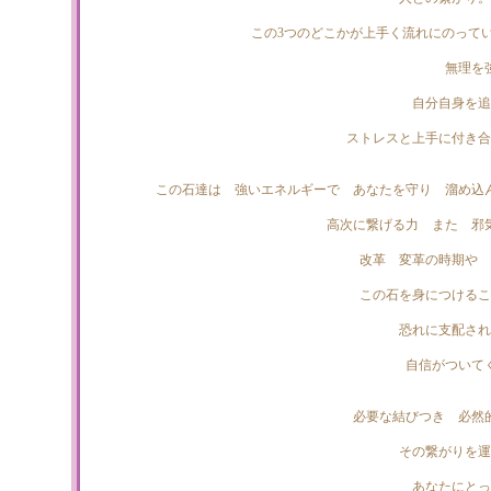
この3つのどこかが上手く流れにのって
無理を
自分自身を追
ストレスと上手に付き合
この石達は 強いエネルギーで あなたを守り 溜め込
高次に繋げる力 また 邪
改革 変革の時期や 
この石を身につけるこ
恐れに支配さ
自信がついて
必要な結びつき 必然
その繋がりを運
あなたにとっ