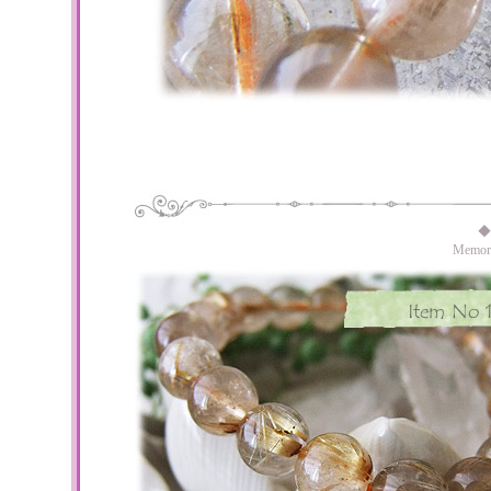
◆
Memo