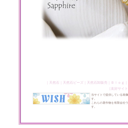
｜
天然石
｜
天然石ビーズ
｜
天然石卸販売
｜
Ｂｌｏｇ
｜
［友好サイト
当サイトで提供している画
す。
これらの著作物を有限会社
す。