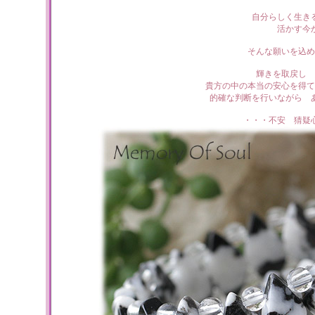
自分らしく生き
活かす今
そんな願いを込め
輝きを取戻し 
貴方の中の本当の安心を得て
的確な判断を行いながら 
・・・不安 猜疑