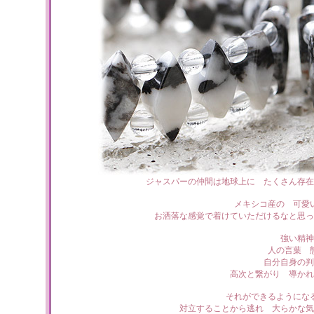
ジャスパーの仲間は地球上に たくさん存在
メキシコ産の 可愛
お洒落な感覚で着けていただけるなと思っ
強い精神
人の言葉 
自分自身の判
高次と繋がり 導かれ
それができるようにな
対立することから逃れ 大らかな気