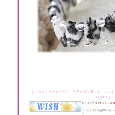
｜
｜
｜
｜
｜
天然石
天然石ビーズ
天然石卸販売
Ｂｌｏｇ
［友好サイト
当サイトで提供している画
す。
これらの著作物を有限会社
す。