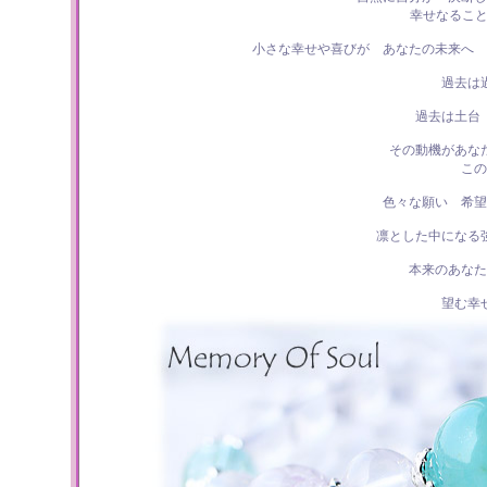
幸せなること
小さな幸せや喜びが あなたの未来へ 
過去は
過去は土台
その動機があな
この
色々な願い 希望
凛とした中になる
本来のあなた
望む幸