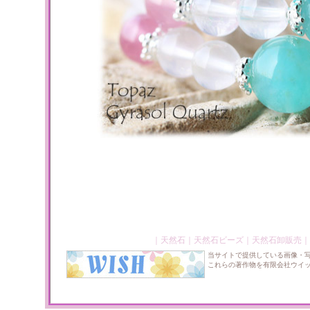
｜
天然石
｜
天然石ビーズ
｜
天然石卸販売
｜
当サイトで提供している画像・
これらの著作物を有限会社ウイ