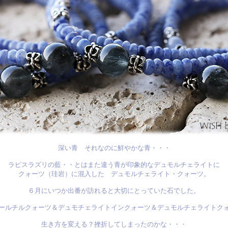
深い青 それなのに鮮やかな青・・・
ラピスラズリの藍・・とはまた違う青が印象的なデュモルチェライトに
クォーツ（珪岩）に混入した デュモルチェライト・クォーツ。
６月にいつか出番が訪れると大切にとっていた石でした。
ールチルクォーツ＆デュモチェライトインクォーツ＆デュモルチェライトク
生き方を変える？挫折してしまったのかな・・・