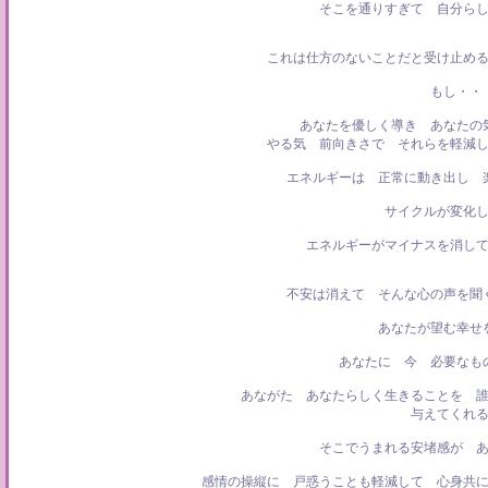
そこを通りすぎて 自分ら
これは仕方のないことだと受け止め
もし・・
あなたを優しく導き あなたの
やる気 前向きさで それらを軽減
エネルギーは 正常に動き出し 
サイクルが変化
エネルギーがマイナスを消し
不安は消えて そんな心の声を聞
あなたが望む幸せ
あなたに 今 必要なも
あながた あなたらしく生きることを 
与えてくれ
そこでうまれる安堵感が 
感情の操縦に 戸惑うことも軽減して 心身共