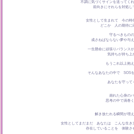
不調に気づくサインを送ってく
前向きにそれらを対処し
女性として生まれて 今の時
どこか 人の期待に
守るべきもの
成さねばならない夢や与
一生懸命に頑張りバランス
気持ちが持ち上
もうこれ以上抱
そんなあなたの中で SOS
あなたを守って
崩れた心身の
思考の中で渦巻
解き放たれる瞬間が増
女性としてまだまだ あなたは こんな生き
存在していることを 体験さ