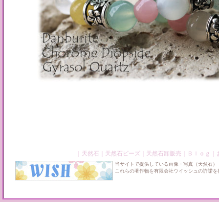
｜
天然石
｜
天然石ビーズ
｜
天然石卸販売
｜
Ｂｌｏｇ
｜
当サイトで提供している画像・写真（天然石）
これらの著作物を有限会社ウイッシュの許諾を