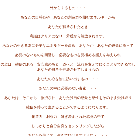
外からくるもの・・・
あなたの自尊心や あなたの創造力を阻むエネルギーから
あなたが解放されたとき
意識はクリアになり 矛盾から解放されます。
あなたの生きる為に必要なエネルギーを高め あなたが あなたの運命に添って
必要のないものを回避し 必要なものを見極める能力を与えられ
たの道は 確信のある 安心感のある 道へと 流れを変えてゆくことができるでし
あなたの思考を停滞させてしまうもの
あなたの心を陰に誘い出すもの・・・
あなたの中に必要のない毒素・・・
あなたは そこから 救済され あなた独自の感覚と感性をそのまま受け取り
確信を持って生きることができるようになります。
創造力 洞察力 研ぎ澄まされた感覚の中で
しっかりと自分自身をセンタリングしながら
あなたを信じて 生きてゆけますように・・・・