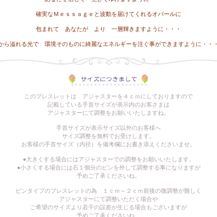
確実なＭｅｓｓａｇｅと波動を届けてくれるオパールに
包まれて あなたが より 一層輝きますように・・・
から溢れる光で 環境そのものに綺麗なエネルギーを注ぐ事ができますように・・
このブレスレットは アジャスターを４ｃｍにしておりますので
記載している手首サイズが表示内のお客さまは
アジャスターにて調整をお願いいたしますね。
手首サイズが表示サイズ以外のお客様へ
サイズ調整を無料でお受けします。
お客様の手首サイズ（内径）を備考欄にお書き添えくださいませ。
●大きくする場合にはアジャスターでの調整をお願いいたします。
●小さくする場合には石１個分のピンを外して調整する事になりますが
予めご了承くださいね。
ピンタイプのブレスレットの為 １ｃｍ～２ｃｍ前後の微調整が難しく
アジャスターにて調整いただく場合や
ご希望のサイズより若干の誤差が生じる場合もございますが
予めご了承くださいね。