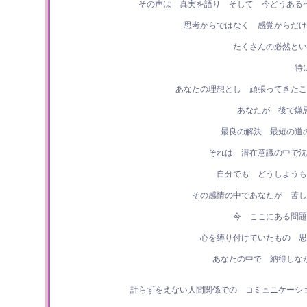
その声は 真実を語り そして 今どうある
思考からではなく 感覚からだけ
たくさんの必然とい
特
あなたの理想とし 頑張ってきたこ
あなたが 後で嫌
最良の解決 最短の道
それは 潜在意識の中で沈
自分でも どうしようも
その感情の中であなたが 苦し
今 ここにある問題
心を縛り付けていたもの 思
あなたの中で 納得しな
計らずをえない人間関係での コミュニケーシ