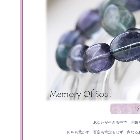
あなたが生きる中で 理想
何をも裁かず 否定も肯定もせず 内なる