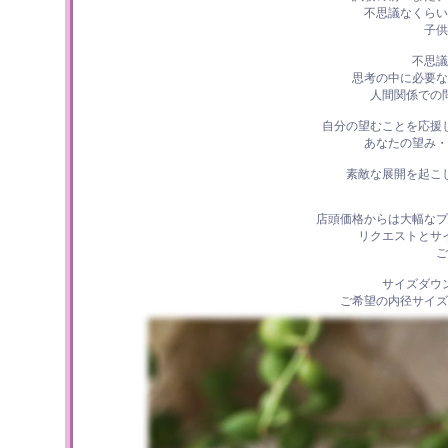
不思議なくらい
子供
不思議
思考の中に必要な
人間関係での
自分の望むことを応援
あなたの望み・
素敵な展開を起こ
店頭価格からは大幅なプ
リクエストとサ
ご
サイズダウ
ご希望の内径サイズ