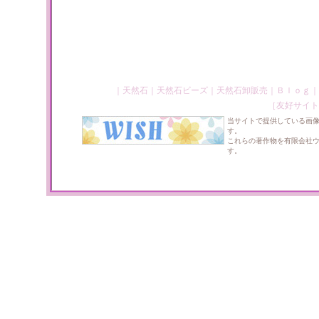
｜
天然石
｜
天然石ビーズ
｜
天然石卸販売
｜
Ｂｌｏｇ
｜
［友好サイト
当サイトで提供している画
す。
これらの著作物を有限会社
す。