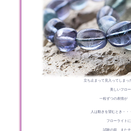
立ち止まって見入ってしまっ
美しいフロー
一粒ずつの表情が 
人は動きを望むとき・・
フローライトに
試験の前 またチ