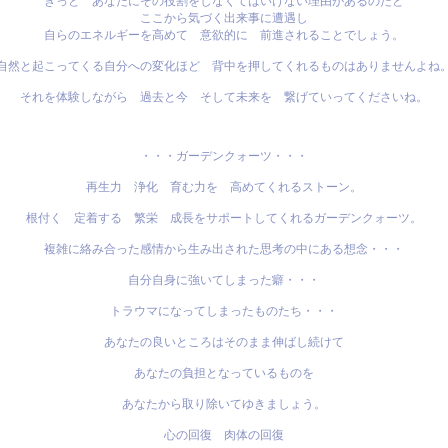
きっと あなたにその役割をしなくてはいけない理由があるのだと
ここから気づく出来事に遭遇し
自らのエネルギーを高めて 意欲的に 前進されることでしょう。
自然と起こってくる自分への変化ほど 背中を押してくれるものはありませんよね
それを体験しながら 過去と今 そして未来を 繋げていってくださいね。
・・・ガーデンクォーツ・・・
再生力 浄化 育む力を 高めてくれるストーン。
根付く 定着する 繁栄 成長をサポートしてくれるガーデンクォーツ。
複雑に絡み合った感情から生み出された思考の中にある想念・・・
自分自身に強いてしまった癖・・・
トラウマになってしまったものたち・・・
あなたの良いところはそのまま伸ばし続けて
あなたの負担となっているものを
あなたから取り除いてゆきましょう。
心の回復 肉体の回復