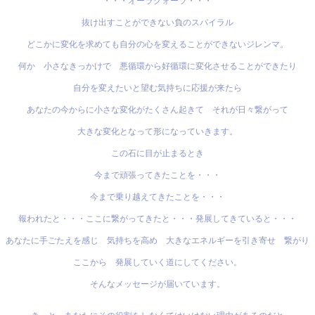
・・・オーラクォーツ・・・
抜け出すことができない負のスパイラル
どこかに変化を求めても自分の心を変えることができないジレンマ。
何か 小さなきっかけで 悪循環から好循環に変化させることができたり
自分を変えたいと望む気持ちに応援が来たら
あなたの今からに小さな変化がたくさん起きて それが日々繋がって
大きな変化となって形になっていきます。
この石に目が止まるとき
今まで頑張ってきたことを・・・
今まで乗り越えてきたことを・・・
報われたと・・・ここに繋がってきたと・・・発展してきていると・・・
あなたに手ごたえを感じ 気持ちを高め 大きなエネルギーを引き寄せ 繋がり
ここから 発展していく道にしてください。
そんなメッセージが届いています。