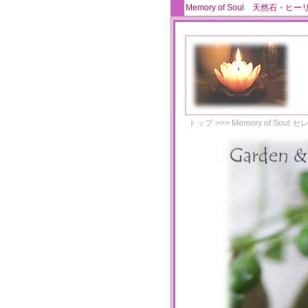
Memory of Soul 天
トップ
>>>
Memory of Soul