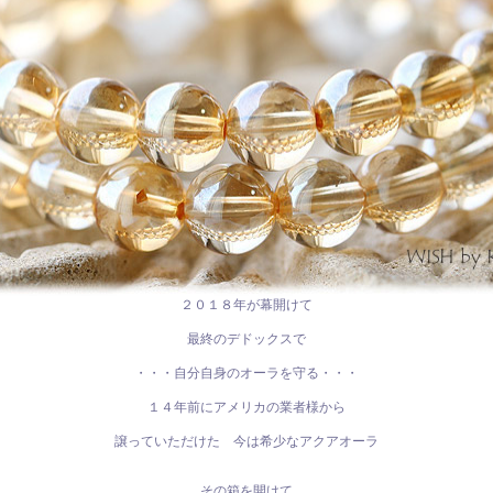
２０１８年が幕開けて
最終のデドックスで
・・・自分自身のオーラを守る・・・
１４年前にアメリカの業者様から
譲っていただけた 今は希少なアクアオーラ
その箱を開けて