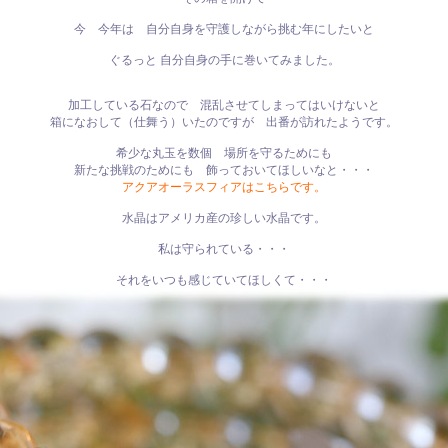
今 今年は 自分自身を守護しながら挑む年にしたいと
ぐるっと 自分自身の手に巻いてみました。
加工している石なので 混乱させてしまってはいけないと
箱になおして（仕舞う）いたのですが 出番が訪れたようです。
希少な丸玉を数個 場所を守るためにも
新たな挑戦のためにも 飾っておいてほしいなと・・・
アクアオーラスフィアはこちらです。
水晶はアメリカ産の珍しい水晶です。
私は守られている・・・
それをいつも感じていてほしくて・・・