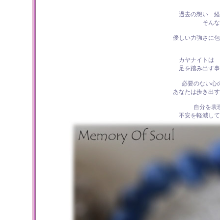
過去の想い 経
そんな
優しい力強さに包
カヤナイトは
足を踏み出す事
必要のない心
あなたは歩き出す
自分を表
不安を軽減して