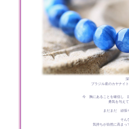
深
ブラジル産のカヤナイト
今 胸にあることを確信し 躊
勇気を与えて
まだまだ 頑張
そん
気持ちが自然に高まっ