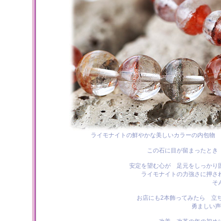
ライモナイトの鮮やかな美しいカラーの内包物 
この石に目が留まったとき
安定を望む心が 足元をしっかり
ライモナイトの力強さに押さ
そ
お店にも2本飾ってみたら 立
勇ましい声