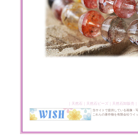
｜
天然石
｜
天然石ビーズ
｜
天然石卸販売
｜
当サイトで提供している画像・
これらの著作物を有限会社ウイ