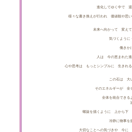
進化してゆく中で 退
様々な書き換えが行われ 価値観や思い
未来へ向かって 変えて
気づくように
働きか
人は 今の恵まれた進
心や思考は もっとシンプルに 生きれる
この石は 大
そのエネルギーが 全
全体を統合できる
螺旋を描くように 上から下 
冷静に物事を
大切なことへの気づきや 今に 