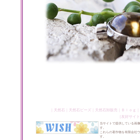
｜
天然石
｜
天然石ビーズ
｜
天然石卸販売
｜
Ｂｌｏｇ
｜
［友好サイト
当サイトで提供している画
す。
これらの著作物を有限会社
す。