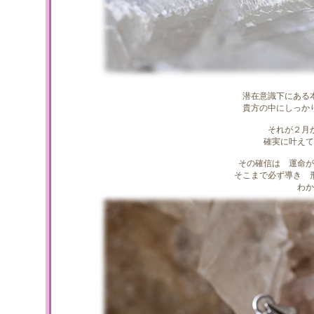
潜在意識下にある
貴方の中にしっか
それが２月
確実に叶えて
その確信は 運命が
そこまで必ず導き 
わか