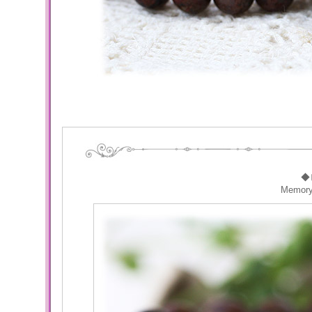
◆
Memor