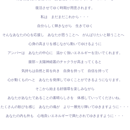
復活させてゆく時期が用意されます。
私は まだまだこれから・・・
自分らしく輝きながら 生きてゆく
そんなあなたの心を応援し あなたが思うことへ がんばりたいと願うことへ
心身の高まりを感じながら動いてゆけるように
アンバーは あなたの中心に 温かく強いエネルギーを注いでくれます。
腹部～太陽神経叢のチャクラが高まってくると
気持ちは自然と前を向き 自身を持って 自信を持って
心が動くものへと あなたを発揮してゆくことができるようになります。
そこから始まる好循環を楽しみながら
あなたがあなたであることの素晴らしさを 体感していってくださいね。
たくさんの歓びを感じ あなたの魂が より一層光り輝いてゆきますように・・・
あなたの内も外も 心地良いエネルギーで満たされてゆきますように・・・