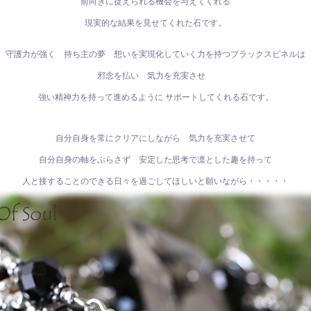
前向きに捉えられる機会を与えてくれる
現実的な結果を見せてくれた石です。
守護力が強く 持ち主の夢 想いを実現化していく力を持つブラックスピネルは
邪念を払い 気力を充実させ
強い精神力を持って進めるように サポートしてくれる石です。
自分自身を常にクリアにしながら 気力を充実させて
自分自身の軸をぶらさず 安定した思考で凛とした趣を持って
人と接することのできる日々を過ごしてほしいと願いながら・・・・・