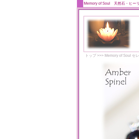
Memory of Soul 天
トップ
>>>
Memory of Soul