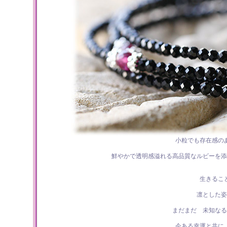
小粒でも存在感の
鮮やかで透明感溢れる高品質なルビーを添
生きるこ
凛とした姿
まだまだ 未知な
今ある幸運と共に