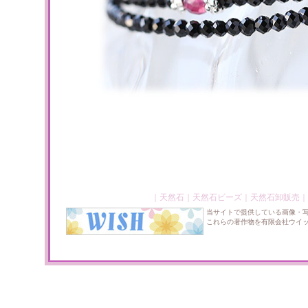
｜
天然石
｜
天然石ビーズ
｜
天然石卸販売
｜
当サイトで提供している画像・
これらの著作物を有限会社ウイ