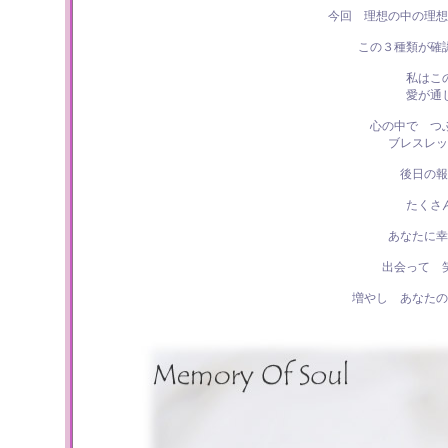
今回 理想の中の理想
この３種類が確
私はこ
愛が通
心の中で つ
ブレスレッ
後日の報
たくさ
あなたに幸
出会って 
増やし あなたの