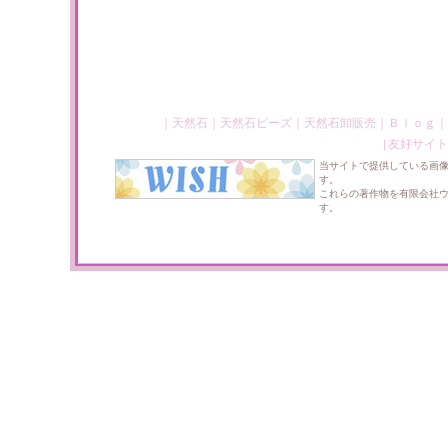
｜
天然石
｜
天然石ビーズ
｜
天然石卸販売
｜
Ｂｌｏｇ
｜
［友好サイト
当サイトで提供している画
す。
これらの著作物を有限会社
す。