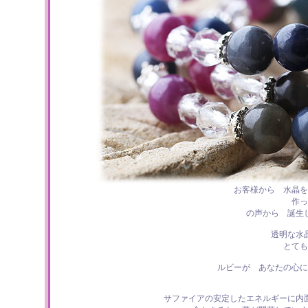
お客様から 水晶を
作っ
の声から 誕生
透明な水
とても
ルビーが あなたの心に
サファイアの安定したエネルギーに内