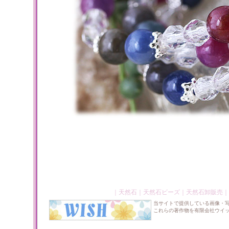
｜
天然石
｜
天然石ビーズ
｜
天然石卸販売
｜
当サイトで提供している画像・
これらの著作物を有限会社ウイ