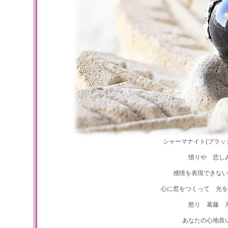
シャーマナイト(ブラ
憤りや 悲し
感情を表現できない
心に窓をつくって 光を
怒り 葛藤 
あなたの心地良