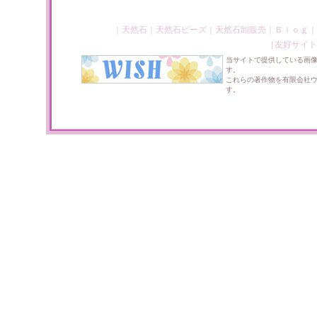
｜
天然石
｜
天然石ビーズ
｜
天然石卸販売
｜
Ｂｌｏｇ
｜
［友好サイト
当サイトで提供している画
す。
これらの著作物を有限会社
す。