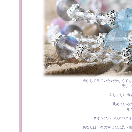
透かして見ていただかなくても
美しい
久しぶりに出
眺めている
キ
ネオンブルーのアパタイ
あなたは 今の幸せだと思う感