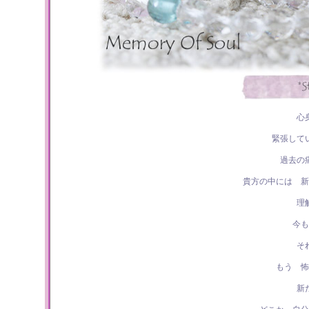
心
緊張して
過去の
貴方の中には 新
理
今も
そ
もう 怖
新