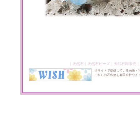
｜
天然石
｜
天然石ビーズ
｜
天然石卸販売
｜
当サイトで提供している画像・
これらの著作物を有限会社ウイ