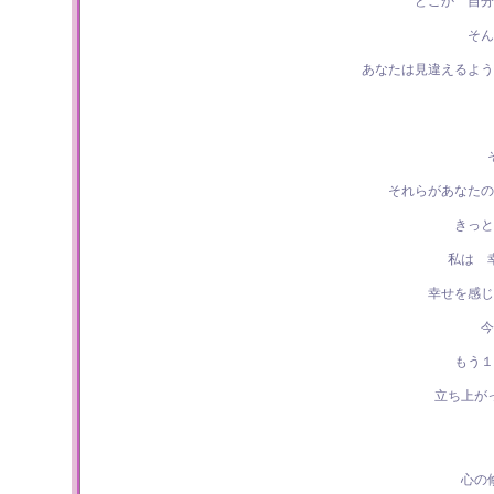
どこか 自分
そん
あなたは見違えるよう
それらがあなたの
きっと
私は 
幸せを感じ
今
もう１
立ち上が
心の