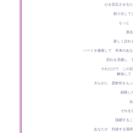
心を安定させるた
創り出して
もっと 
過去
新しく訪れ
ハートを修復して 本来のあな
恐れを克服し 
それだけで この石
解放して
大らかに 柔軟性をもっ
経験し
あ
それを
躊躇するこ
あなたが 到達する場所