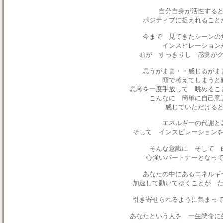
自分自身が活性する
ポジティブに捉えれること
今まで 見てきたシーン
インスピレーション
頭が すっきりし 感覚が
思うがまま・・感じるがま
頭で考えてしまうと
思考を一度手放して 眺めるこ
こんなに 簡単に自己意
感じていただける
エネルギーの代謝と
そして インスピレーション
そんな意識に そして
心強いパートナーとなっ
あなたの中にあるエネル
加速して動いてゆくことが 
引き寄せられるように集まっ
あなたという人を 一生懸命に