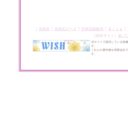
｜
｜
｜
｜
｜
天然石
天然石ビーズ
天然石卸販売
Ｂｌｏｇ
［友好サイト］
炭パ
当サイトで提供している画
す。
これらの著作物を有限会社
す。