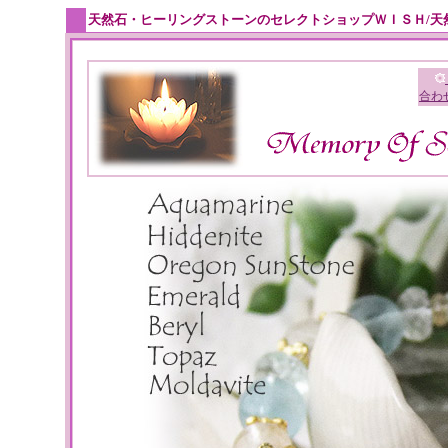
天然石・ヒーリングストーンのセレクトショップＷＩＳＨ/天
合わ