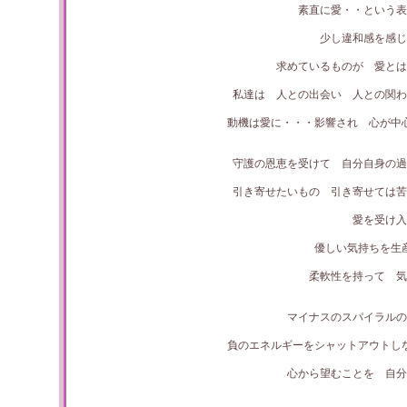
素直に愛・・という
少し違和感を感じ
求めているものが 愛とは
私達は 人との出会い 人との関
動機は愛に・・・影響され 心が中
守護の恩恵を受けて 自分自身の過
引き寄せたいもの 引き寄せては苦
愛を受け
優しい気持ちを生
柔軟性を持って 気
マイナスのスパイラルの
負のエネルギーをシャットアウトし
心から望むことを 自分