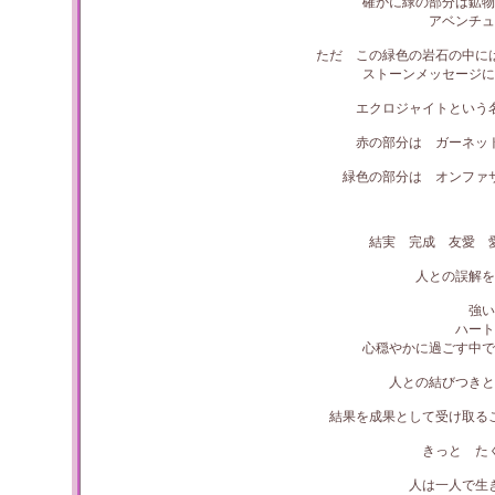
確かに緑の部分は鉱物
アベンチュ
ただ この緑色の岩石の中に
ストーンメッセージに
エクロジャイトという
赤の部分は ガーネッ
緑色の部分は オンファ
結実 完成 友愛 
人との誤解を
強い
ハー
心穏やかに過ごす中で
人との結びつき
結果を成果として受け取る
きっと た
人は一人で生