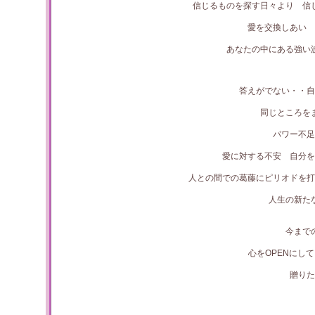
信じるものを探す日々より 信
愛を交換しあい 
あなたの中にある強い
答えがでない・・自
同じところを
パワー不足
愛に対する不安 自分を
人との間での葛藤にピリオドを打
人生の新た
今まで
心をOPENにし
贈りた