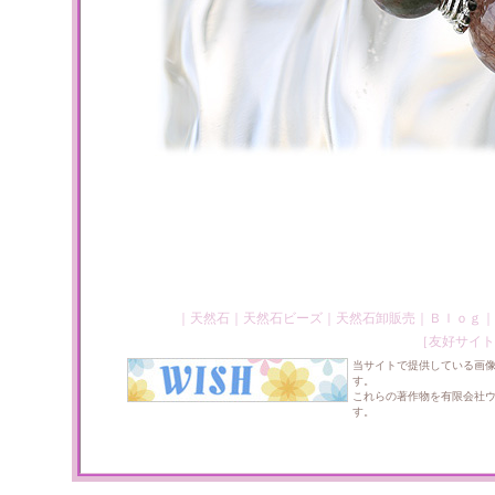
｜
天然石
｜
天然石ビーズ
｜
天然石卸販売
｜
Ｂｌｏｇ
｜
［友好サイト
当サイトで提供している画
す。
これらの著作物を有限会社
す。