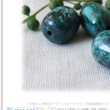
｜
天然石
｜
天然石ビーズ
｜
シルバーパーツ
｜
天然石卸販売
｜
Ｂ
当サイトで提供している画像・写真（天然石）