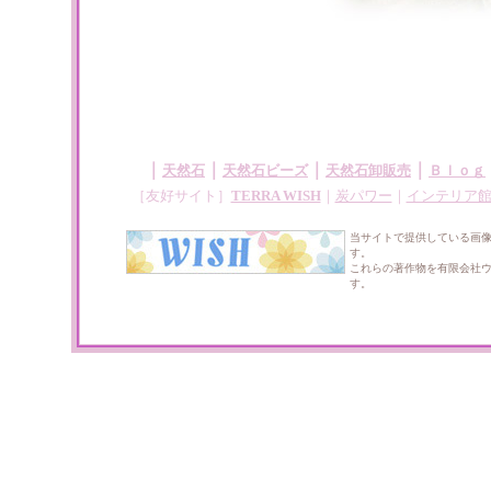
｜
｜
｜
｜
天然石
天然石ビーズ
天然石卸販売
Ｂｌｏｇ
［友好サイト］
TERRA WISH
｜
炭パワー
｜
インテリア
当サイトで提供している画
す。
これらの著作物を有限会社
す。