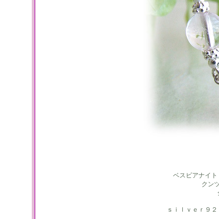
ベスビアナイト
クン
ｓｉｌｖｅｒ９２