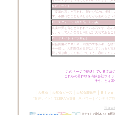
を達成できるよう導くと言われています。人
レピドライト
「変革の石」と言われ、新たな試みに挑戦し
す。不慣れなことも楽しみながら進めるよう
ローズクォーツ（紅水晶・紅石英）
真実の愛を育むと言われている石です。心の
り、そして人が自分と同じだけ大切であるこ
ロードナイト（バラ輝石）
自信回復のエネルギー内面のエネルギーを循
を一掃し、人間関係を良好にしてくれると言
能を引き出してくれるでしょう。恋のチャン
このページで提供している文章
これらの著作物を有限会社ウイッ
行うことは著
｜
｜
｜
｜
天然石
天然石ビーズ
天然石卸販売
Ｂｌｏｇ
［友好サイト］
TERRA WISH
｜
炭パワー
｜
インテリア
写真素
当サイトで提供している画