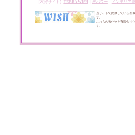
［友好サイト］
TERRA WISH
｜
炭パワー
｜
インテリア
当サイトで提供している画
す。
これらの著作物を有限会社
す。