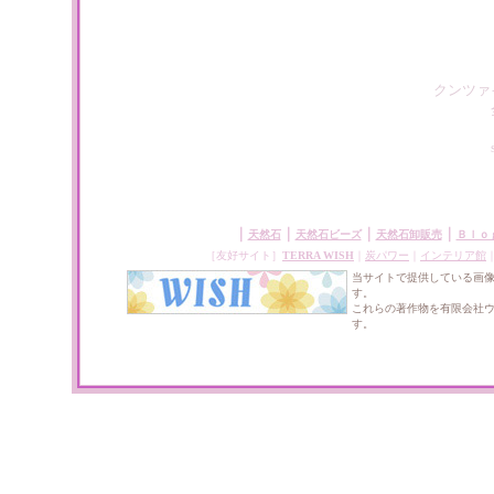
クンツァ
｜
｜
｜
｜
天然石
天然石ビーズ
天然石卸販売
Ｂｌｏ
［友好サイト］
TERRA WISH
｜
炭パワー
｜
インテリア館
当サイトで提供している画
す。
これらの著作物を有限会社
す。