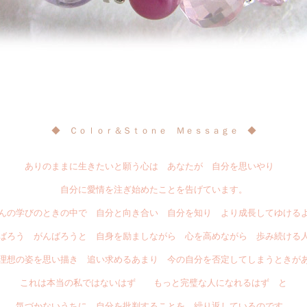
◆ Ｃｏｌｏｒ＆Ｓｔｏｎｅ Ｍｅｓｓａｇｅ ◆
ありのままに生きたいと願う心は あなたが 自分を思いやり
自分に愛情を注ぎ始めたことを告げています。
んの学びのときの中で 自分と向き合い 自分を知り より成長してゆける
ばろう がんばろうと 自身を励ましながら 心を高めながら 歩み続ける
理想の姿を思い描き 追い求めるあまり 今の自分を否定してしまうときが
これは本当の私ではないはず もっと完璧な人になれるはず と
気づかないうちに 自分を批判することを 繰り返しているのです。