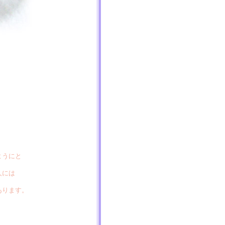
ようにと
人には
あります。