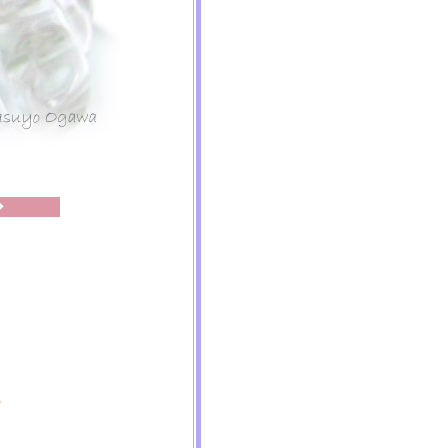
◆
。
。