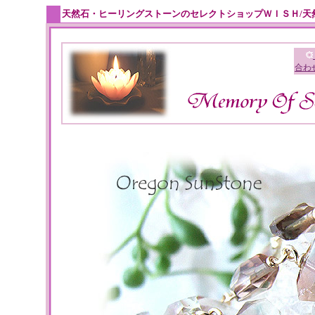
天然石・ヒーリングストーンのセレクトショップＷＩＳＨ/天
合わ