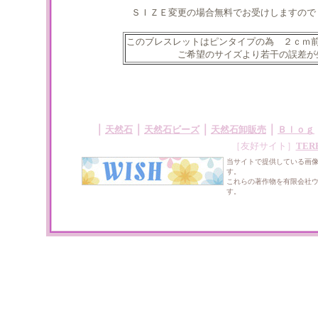
ＳＩＺＥ変更の場合無料でお受けしますので
このブレスレットはピンタイプの為 ２ｃｍ
ご希望のサイズより若干の誤差が
｜
｜
｜
｜
天然石
天然石ビーズ
天然石卸販売
Ｂｌｏｇ
［友好サイト］
TER
当サイトで提供している画
す。
これらの著作物を有限会社
す。