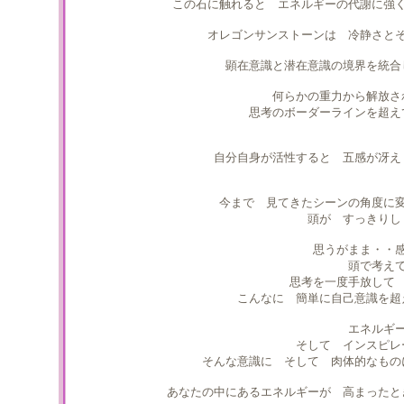
この石に触れると エネルギーの代謝に強
オレゴンサンストーンは 冷静さと
顕在意識と潜在意識の境界を統合
何らかの重力から解放さ
思考のボーダーラインを超え
自分自身が活性すると 五感が冴え
今まで 見てきたシーンの角度に
頭が すっきりし
思うがまま・・
頭で考え
思考を一度手放して
こんなに 簡単に自己意識を超
エネルギ
そして インスピレ
そんな意識に そして 肉体的なもの
あなたの中にあるエネルギーが 高まったと