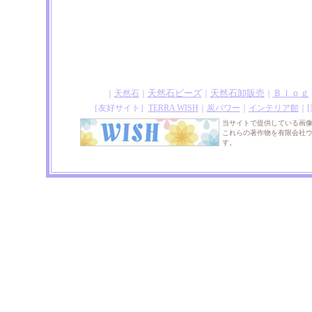
天然石ビーズ
天然石卸販売
Ｂｌｏｇ
｜
天然石
｜
｜
｜
［友好サイト］
TERRA WISH
｜
炭パワー
｜
インテリア館
｜
当サイトで提供している画
これらの著作物を有限会社
す。