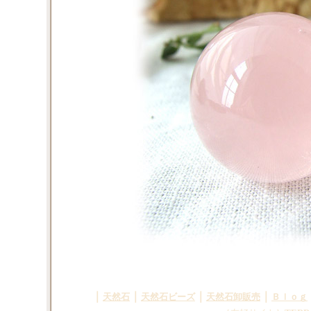
｜
｜
｜
｜
天然石
天然石ビーズ
天然石卸販売
Ｂｌｏｇ