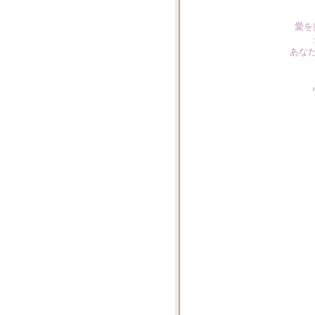
愛を
あな