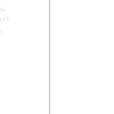
せん。
。
しょう
の