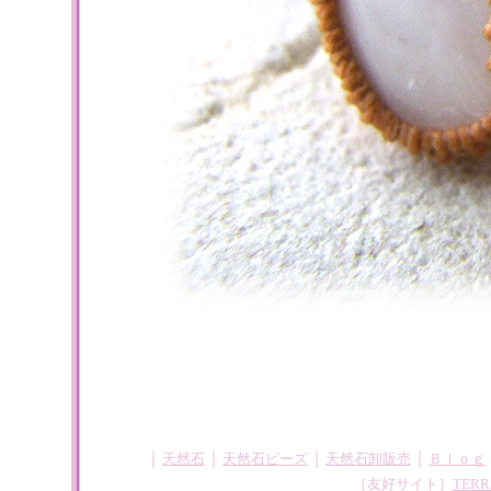
｜
｜
｜
｜
天然石
天然石ビーズ
天然石卸販売
Ｂｌｏｇ
［友好サイト］
TERR