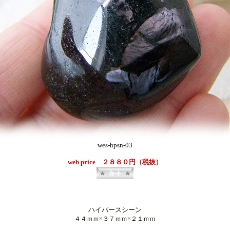
wes-hpsn-03
web price ２８８０円（税抜）
ハイパースシーン
４４ｍｍ×３７
ｍｍ×２１ｍｍ