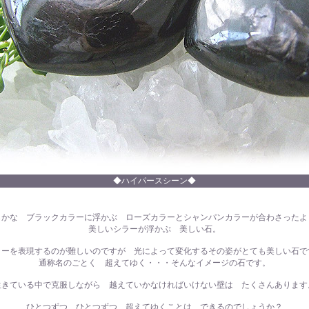
◆ハイパースシーン◆
らかな ブラックカラーに浮かぶ ローズカラーとシャンパンカラーが合わさったよ
美しいシラーが浮かぶ 美しい石。
ラーを表現するのが難しいのですが 光によって変化するその姿がとても美しい石で
通称名のごとく 超えてゆく・・・そんなイメージの石です。
生きている中で克服しながら 越えていかなければいけない壁は たくさんあります
ひとつずつ ひとつずつ 超えてゆくことは できるのでしょうか？