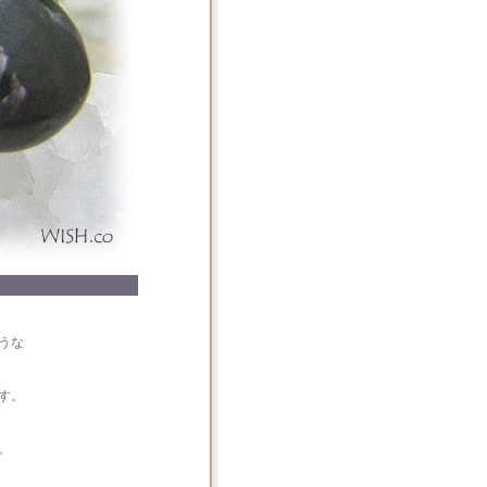
うな
す。
。