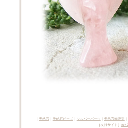
｜
天然石
｜
天然石ビーズ
｜
シルバーパーツ
｜
天然石卸販売
｜
［友好サイト］
炭パ