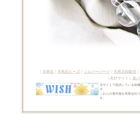
｜
天然石
｜
天然石ビーズ
｜
シルバーパーツ
｜
天然石卸販売
｜
［友好サイト］
炭パ
当サイトで提供している画
す。
これらの著作物を有限会社
す。