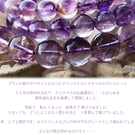
ブラジル産のゲーサイトが入ったアメジストエレスチャルのブレスレット
１２月の海外仕入れで クリスマスのお披露目に・・とひらめき
個性溢れる石を厳選して帰国しました。
初めて 私も ぐるっと 総巻きで 着けてみました。
スタッフも どうしようもなく惹かれると １本選んで着けていました。
１本 とても贅沢です。セイクリッドセブンの中の下のグレードとして扱われてしま
そんなの誰が決めるのだろう・・・