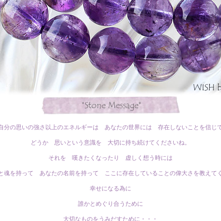
自分の思いの強さ以上のエネルギーは あなたの世界には 存在しないことを信じ
どうか 思いという意識を 大切に持ち続けてくださいね。
それを 嘆きたくなったり 虚しく想う時には
と魂を持って あなたの名前を持って ここに存在していることの偉大さを教えて
幸せになる為に
誰かとめぐり合うために
大切なものをうみだすために・・・