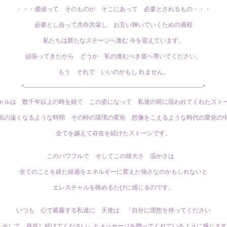
・・・価値って そのものが そこにあって 必要とされるもの・・・
必要とし合って共存共栄し お互い輝いていくための過程
私たちは新たなステージへ進む 今を迎えています。
頑張ってきたから どうか 私の進むべき道へ導いてください。
もう それで いいのかもし れません。
*----------------------------------------------------------------------------------------*
ャルは 数千年以上の時を経て この姿になって 私達の前に現われてくれたスト
気の遠くなるような時間 その時の環境の変化 想像をこえるような時代の変化の
全てを越えて存在を続けたストーンです。
このパワフルで そしてこの雄大さ 温かさは
全てのことを経た経過をエネルギーに変えた強さなのかもしれないと
エレスチャルを眺めるたびに感じるのです。
いつも 心で葛藤する私達に 天使は 『自分に理想を持ってください
そして 存在し続けてください』とメッセージを贈ってくれているように感じます